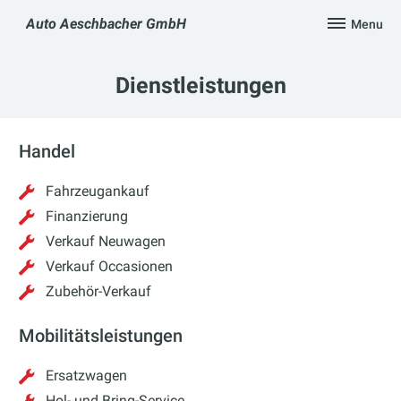
Skip
Auto Aeschbacher GmbH
Menu
to
content
Dienstleistungen
Handel
Fahrzeugankauf
Finanzierung
Verkauf Neuwagen
Verkauf Occasionen
Zubehör-Verkauf
Mobilitätsleistungen
Ersatzwagen
Hol- und Bring-Service